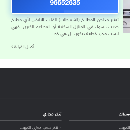
96652635
تعتبر مداخن المطابخ (الشفاطات) القلب النابض لأي مطبخ
حديث، سواء في المنازل السكنية أو المطاعم الكبرى. فهي
ليست مجرد قطعة ديكور، بل هي خط...
أكمل القراءة
سباك
تنكر مجاري
لكويت
تنكر سحب مجاري الكويت