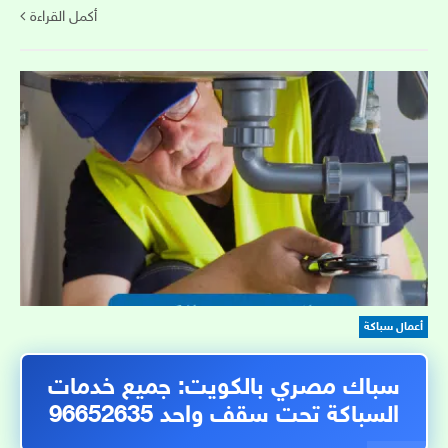
أكمل القراءة
أعمال سباكة
سباك مصري بالكويت: جميع خدمات
السباكة تحت سقف واحد 96652635