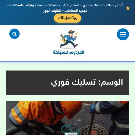
أعمال سباكة - تسليك مجاري - تصليح وتركيب مضخات - صيانة وتركيب السخانات -
تجديد الحمامات - تنظيف الجور
اتصل الآن
لتجاوز
لى
لمحتوى
الوسم:
تسليك فوري