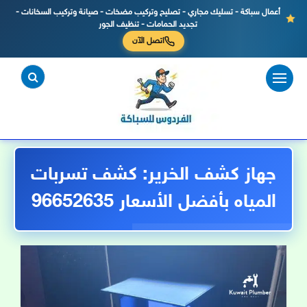
أعمال سباكة - تسليك مجاري - تصليح وتركيب مضخات - صيانة وتركيب السخانات -
تجديد الحمامات - تنظيف الجور
اتصل الآن
لتجاوز
لى
لمحتوى
جهاز كشف الخرير: كشف تسربات
المياه بأفضل الأسعار 96652635