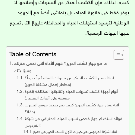
كبيرة. لذلك، فإن الكشف المبكر عن التسربات وإصلاحها لا
يوفر فقط في فاتورة المياه، بل يتماشى أيضاً مع [الجهود
الوطنية لترشيد استهلاك المياه والمحافظة عليها] التي تشجع
عليها الجهات الرسمية.”
Table of Contents
ما هو جهاز كشف الخرير؟ فهم الأداة التي تحمي منزلك
وميزانيتك
لماذا يعتبر الكشف المبكر عن تسربات المياه أمراً حيوياً؟
(مخاطر إهمال مشكلة الخرير)
أنواع أجهزة كشف تسربات المياه وتقنياتها المختلفة (نظرة
معمقة على أدوات الفحص)
آلية عمل جهاز كشف الخرير: كيف يتم تحديد موقع التسرب
بدقة؟
فوائد استخدام جهاز فحص تسرب المياه الاحترافي من شركة
الفردوس:
لماذا شركة الفردوس هي خيارك الأول لكشف الخرير في جميع