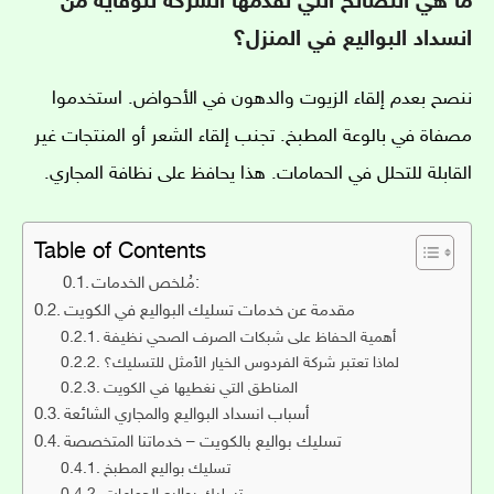
ما هي النصائح التي تقدمها الشركه للوقاية من
انسداد البواليع في المنزل؟
ننصح بعدم إلقاء الزيوت والدهون في الأحواض. استخدموا
مصفاة في بالوعة المطبخ. تجنب إلقاء الشعر أو المنتجات غير
القابلة للتحلل في الحمامات. هذا يحافظ على نظافة المجاري.
Table of Contents
مُلخص الخدمات:
مقدمة عن خدمات تسليك البواليع في الكويت
أهمية الحفاظ على شبكات الصرف الصحي نظيفة
لماذا تعتبر شركة الفردوس الخيار الأمثل للتسليك؟
المناطق التي نغطيها في الكويت
أسباب انسداد البواليع والمجاري الشائعة
تسليك بواليع بالكويت – خدماتنا المتخصصة
تسليك بواليع المطبخ