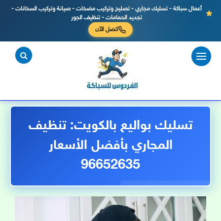
أعمال سباكة - تسليك مجاري - تصليح وتركيب مضخات - صيانة وتركيب السخانات -
تجديد الحمامات - تنظيف الجور
اتصل الآن
لتجاوز
لى
لمحتوى
تسليك بواليع بالكويت: تنظيف
المجاري بأفضل الأسعار
96652635