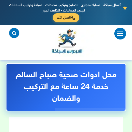
أعمال سباكة - تسليك مجاري - تصليح وتركيب مضخات - صيانة وتركيب السخانات -
تجديد الحمامات - تنظيف الجور
اتصل الآن
لتجاوز
لى
لمحتوى
محل ادوات صحية صباح السالم
خدمة 24 ساعة مع التركيب
والضمان